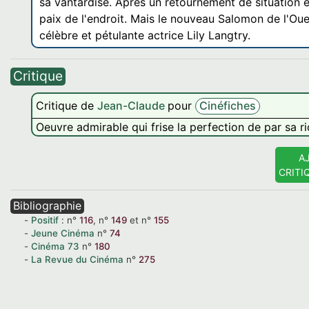
sa vantardise. Après un retournement de situation et 
paix de l'endroit. Mais le nouveau Salomon de l'Oue
célèbre et pétulante actrice Lily Langtry.
Critique
Critique de
Jean-Claude
pour
Cinéfiches
Oeuvre admirable qui frise la perfection de par sa ri
A
CRITI
Bibliographie
Positif
:
n°
116
,
n°
149
et
n°
155
Jeune Cinéma
n°
74
Cinéma
73
n°
180
La Revue du Cinéma
n°
275