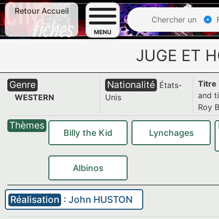
Retour Accueil
Chercher un
F
MENU
JUGE ET H
Genre
Nationalité
Titre
États-
and t
WESTERN
Unis
Roy 
Thèmes
Billy the Kid
Lynchages
Albinos
Réalisation
:
John HUSTON