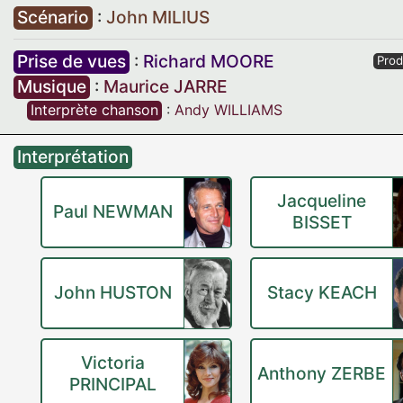
Scénario
:
John MILIUS
Prise de vues
:
Richard MOORE
Prod
Musique
:
Maurice JARRE
Interprète chanson
:
Andy WILLIAMS
Interprétation
Jacqueline
Paul NEWMAN
BISSET
John HUSTON
Stacy KEACH
Victoria
Anthony ZERBE
PRINCIPAL