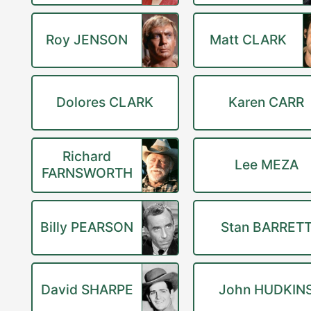
Roy JENSON
Matt CLARK
Dolores CLARK
Karen CARR
Richard
Lee MEZA
FARNSWORTH
Billy PEARSON
Stan BARRET
David SHARPE
John HUDKIN