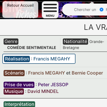
Retour Accueil
Chercher un
F
MENU
LA VR
Genre
Nationalité
Grande-
COMÉDIE SENTIMENTALE
Bretagne
Réalisation
:
Francis MEGAHY
Scénario
:
Francis MEGAHY
et
Bernie Cooper
Prise de vues
:
Peter JESSOP
Musique
:
David MINDEL
Interprétation