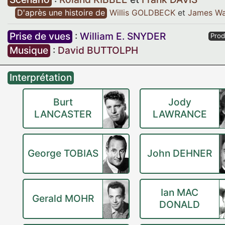
D'après une histoire de
Willis GOLDBECK
et
James Wa
Prise de vues
:
William E. SNYDER
Prod
Musique
:
David BUTTOLPH
Interprétation
Burt
Jody
LANCASTER
LAWRANCE
George TOBIAS
John DEHNER
Ian MAC
Gerald MOHR
DONALD