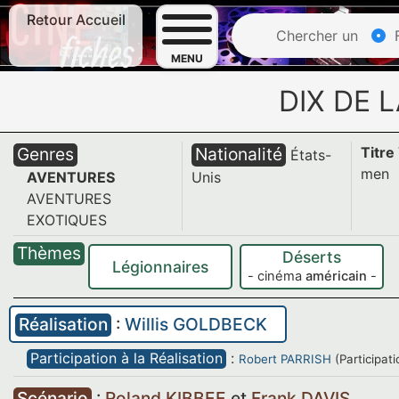
Retour Accueil
Chercher un
F
MENU
DIX DE 
Genres
Nationalité
Titre
États-
men
AVENTURES
Unis
AVENTURES
EXOTIQUES
Thèmes
Déserts
Légionnaires
- cinéma
américain
-
Réalisation
:
Willis GOLDBECK
Participation à la Réalisation
:
Robert PARRISH
(Participat
Scénario
:
Roland KIBBEE
et
Frank DAVIS