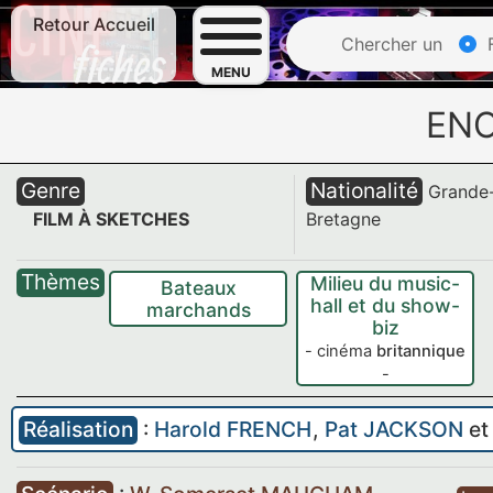
Retour Accueil
Chercher un
F
MENU
EN
Genre
Nationalité
Grande
FILM À SKETCHES
Bretagne
Thèmes
Milieu du music-
Bateaux
hall et du show-
marchands
biz
- cinéma
britannique
-
Réalisation
:
Harold FRENCH
,
Pat JACKSON
e