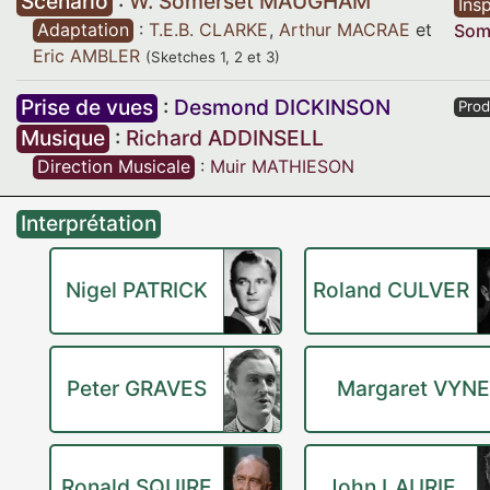
Scénario
:
W. Somerset MAUGHAM
Insp
Adaptation
:
T.E.B. CLARKE
,
Arthur MACRAE
et
Som
Eric AMBLER
(Sketches 1, 2 et 3)
Prise de vues
:
Desmond DICKINSON
Prod
Musique
:
Richard ADDINSELL
Direction Musicale
:
Muir MATHIESON
Interprétation
Nigel PATRICK
Roland CULVER
Peter GRAVES
Margaret VYN
Ronald SQUIRE
John LAURIE