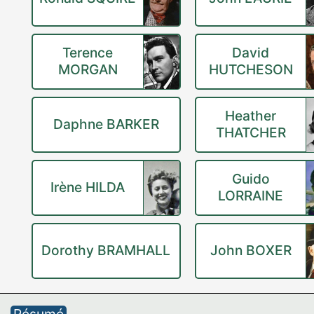
Terence
David
MORGAN
HUTCHESON
Heather
Daphne BARKER
THATCHER
Guido
Irène HILDA
LORRAINE
Dorothy BRAMHALL
John BOXER