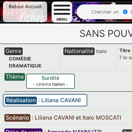
Retour Accueil
Chercher un
F
MENU
SANS POUV
Genre
Nationalité
Titre
Italie
? Io 
COMÉDIE
DRAMATIQUE
Thème
Surdité
- cinéma
italien
-
Réalisation
:
Liliana CAVANI
Scénario
:
Liliana CAVANI
et
Italo MOSCATI
Prod