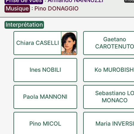
Prise de vues
:
Armando NANNUZZI
Musique
:
Pino DONAGGIO
Interprétation
Gaetano
Chiara CASELLI
CAROTENUT
Ines NOBILI
Ko MUROBISH
Sebastiano L
Paola MANNONI
MONACO
Pino MICOL
Maria INVERS