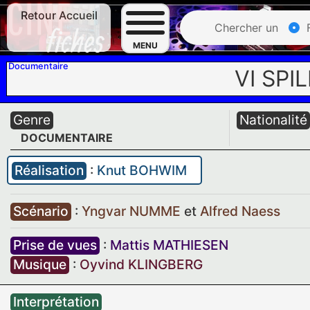
Retour Accueil
Chercher un
F
MENU
Documentaire
VI SPI
Genre
Nationalité
DOCUMENTAIRE
Réalisation
:
Knut BOHWIM
Scénario
:
Yngvar NUMME
et
Alfred Naess
Prise de vues
:
Mattis MATHIESEN
Musique
:
Oyvind KLINGBERG
Interprétation