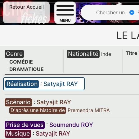
Retour Accueil
Chercher un
F
MENU
LE 
Genre
Nationalité
Titre
Inde
COMÉDIE
DRAMATIQUE
Réalisation
:
Satyajit RAY
Scénario
:
Satyajit RAY
D'après une histoire de
Premendra MITRA
Prise de vues
:
Soumendu ROY
Musique
:
Satyajit RAY