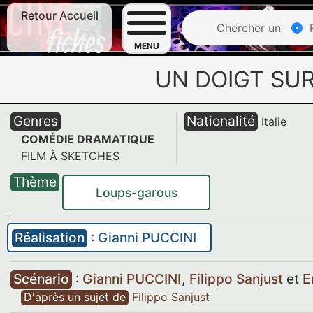
Retour Accueil
Chercher un
F
MENU
UN DOIGT SU
Genres
Nationalité
Italie
COMÉDIE DRAMATIQUE
FILM À SKETCHES
Thème
Loups-garous
Réalisation
:
Gianni PUCCINI
Scénario
:
Gianni PUCCINI
,
Filippo Sanjust
et
E
D'après un sujet de
Filippo Sanjust