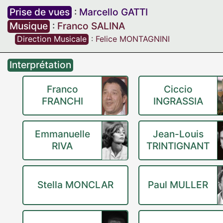
Prise de vues
:
Marcello GATTI
Musique
:
Franco SALINA
Direction Musicale
:
Felice MONTAGNINI
Interprétation
Franco
Ciccio
FRANCHI
INGRASSIA
Emmanuelle
Jean-Louis
RIVA
TRINTIGNANT
Stella MONCLAR
Paul MULLER