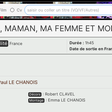
ilm
Cv
, MAMAN, MA FEMME ET MO
lité
Durée :
1h45
France
Date de sortie en Fra
Paul LE CHANOIS
:
Robert CLAVEL
Décors
:
Emma LE CHANOIS
Montage