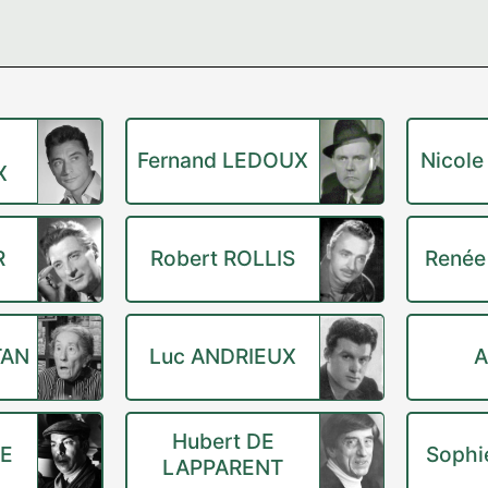
Fernand LEDOUX
Nicol
X
R
Robert ROLLIS
Renée
TAN
Luc ANDRIEUX
A
Hubert DE
RE
Sophi
LAPPARENT