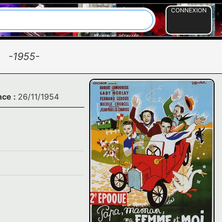
CONNEXION
I
-1955-
nce :
26/11/1954