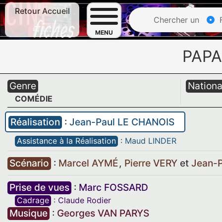
Retour Accueil
Chercher un
F
MENU
PAPA
Genre
Nationa
COMÉDIE
Réalisation
:
Jean-Paul LE CHANOIS
Assistance à la Réalisation
:
Maud LINDER
Scénario
:
Marcel AYMÉ
,
Pierre VERY
et
Jean-
Prise de vues
:
Marc FOSSARD
Cadrage
:
Claude Rodier
Musique
:
Georges VAN PARYS