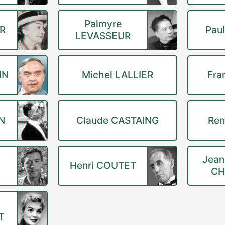
Palmyre
ER
Pau
LEVASSEUR
IN
Michel LALLIER
Fra
N
Claude CASTAING
Ren
Jean
Henri COUTET
CH
T