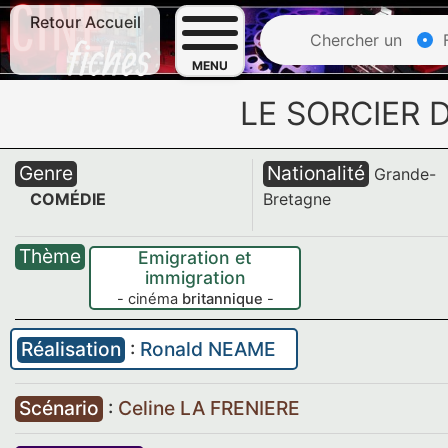
Retour Accueil
Chercher un
F
MENU
LE SORCIER 
Genre
Nationalité
Grande-
COMÉDIE
Bretagne
Thème
Emigration et
immigration
- cinéma
britannique
-
Réalisation
:
Ronald NEAME
Scénario
:
Celine LA FRENIERE