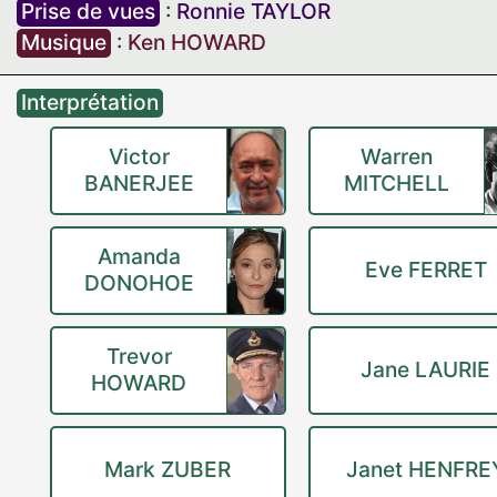
Prise de vues
:
Ronnie TAYLOR
Musique
:
Ken HOWARD
Interprétation
Victor
Warren
BANERJEE
MITCHELL
Amanda
Eve FERRET
DONOHOE
Trevor
Jane LAURIE
HOWARD
Mark ZUBER
Janet HENFRE