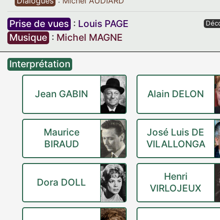
Dialogues
:
Michel AUDIARD
Prise de vues
:
Louis PAGE
Déc
Musique
:
Michel MAGNE
Interprétation
Jean GABIN
Alain DELON
Maurice
José Luis DE
BIRAUD
VILALLONGA
Henri
Dora DOLL
VIRLOJEUX