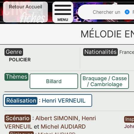
Retour Accueil
Chercher un
F
MENU
MÉLODIE E
Genre
Nationalités
Franc
POLICIER
Thèmes
Braquage / Casse
Billard
/ Cambriolage
Réalisation
:
Henri VERNEUIL
Scénario
:
Albert SIMONIN
,
Henri
Insp
VERNEUIL
et
Michel AUDIARD
Joh