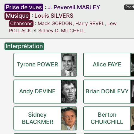
Prise de vues
:
J. Peverell MARLEY
Prod
Musique
:
Louis SILVERS
Chansons
:
Mack GORDON
,
Harry REVEL
,
Lew
POLLACK
et
Sidney D. MITCHELL
Interprétation
Tyrone POWER
Alice FAYE
Andy DEVINE
Brian DONLEVY
Sidney
Berton
BLACKMER
CHURCHILL