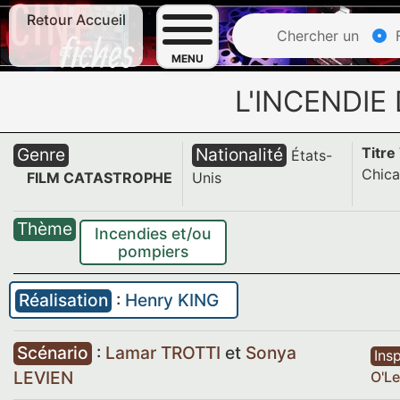
Retour Accueil
Chercher un
F
MENU
L'INCENDIE
Genre
Nationalité
Titre
États-
Chic
FILM CATASTROPHE
Unis
Thème
Incendies et/ou
pompiers
Réalisation
:
Henry KING
Scénario
:
Lamar TROTTI
et
Sonya
Insp
LEVIEN
O'Le