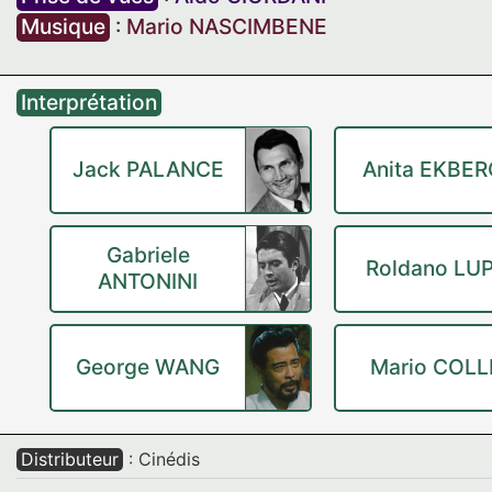
Musique
:
Mario NASCIMBENE
Interprétation
Jack PALANCE
Anita EKBER
Gabriele
Roldano LUP
ANTONINI
George WANG
Mario COLL
Distributeur
: Cinédis