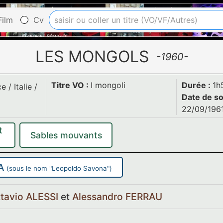
ilm
Cv
LES MONGOLS
-1960-
Titre VO :
I mongoli
Durée :
1h
ce
/
Italie
/
Date de so
22/09/196
t
Sables mouvants
DA
(sous le nom "Leopoldo Savona")
tavio ALESSI
et
Alessandro FERRAU