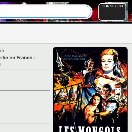
CONNEXION
55
rtie en France :
1