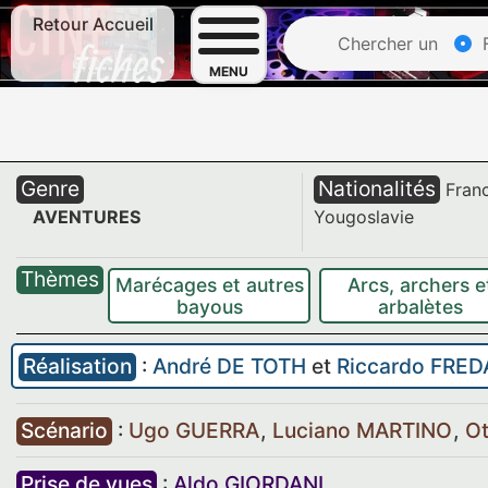
Retour Accueil
Chercher un
F
MENU
Genre
Nationalités
Fran
AVENTURES
Yougoslavie
Thèmes
Marécages et autres
Arcs, archers e
bayous
arbalètes
Réalisation
:
André DE TOTH
et
Riccardo FRE
Scénario
:
Ugo GUERRA
,
Luciano MARTINO
,
Ot
Prise de vues
:
Aldo GIORDANI