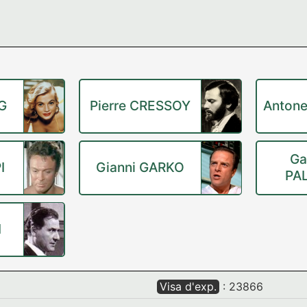
G
Pierre CRESSOY
Antone
Ga
I
Gianni GARKO
PA
I
Visa d'exp.
: 23866