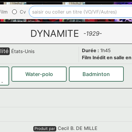
ilm
Cv
DYNAMITE
-1929-
lité
Durée :
1h45
États-Unis
Film Inédit en salle e
Water-polo
Badminton
-
Cecil B. DE MILLE
Produit par