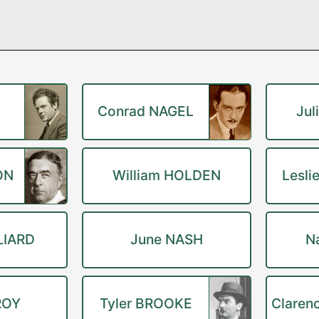
Conrad NAGEL
Jul
ON
William HOLDEN
Lesli
LIARD
June NASH
N
ROY
Tyler BROOKE
Claren