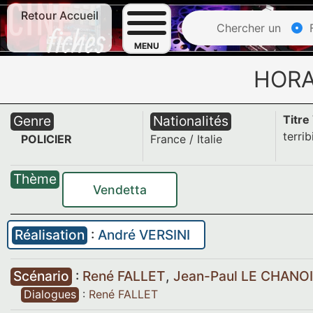
Retour Accueil
Chercher un
F
MENU
HORA
Genre
Nationalités
Titre
terrib
POLICIER
France
/
Italie
Thème
Vendetta
Réalisation
:
André VERSINI
Scénario
:
René FALLET
,
Jean-Paul LE CHANO
Dialogues
:
René FALLET