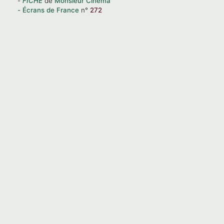
FICHE
de
Monsieur Cinéma
Écrans de France
n°
272