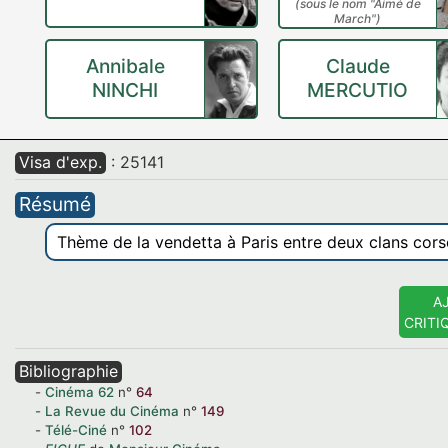
(sous le nom "Aimé de
March")
Annibale
Claude
NINCHI
MERCUTIO
Visa d'exp.
: 25141
Résumé
Thème de la vendetta à Paris entre deux clans corse
A
CRITI
Bibliographie
Cinéma
62
n°
64
La Revue du Cinéma
n°
149
Télé-Ciné
n°
102