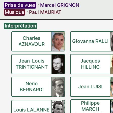
Prise de vues
:
Marcel GRIGNON
Musique
:
Paul MAURIAT
Interprétation
Charles
Giovanna RALLI
AZNAVOUR
Jean-Louis
Jacques
TRINTIGNANT
HILLING
Nerio
Jean LUISI
BERNARDI
Philippe
MARCH
Louis LALANNE