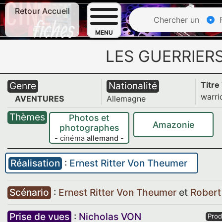
Retour Accueil
Chercher un
F
MENU
LES GUERRIER
Genre
Nationalité
Titre
warri
AVENTURES
Allemagne
Thèmes
Photos et
Amazonie
photographes
- cinéma
allemand
-
Réalisation
:
Ernest Ritter Von Theumer
Scénario
:
Ernest Ritter Von Theumer
et
Rober
Prise de vues
:
Nicholas VON
Prod