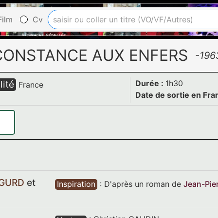
ilm
Cv
CONSTANCE AUX ENFERS
-196
lité
Durée :
1h30
France
Date de sortie en Fra
IGURD
et
Inspiration
:
D'après un roman
de
Jean-Pie