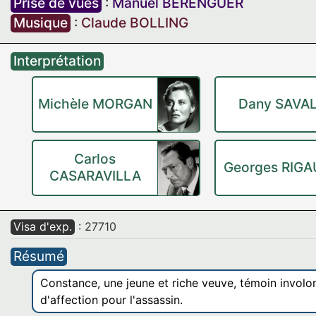
Prise de vues
:
Manuel BERENGUER
Musique
:
Claude BOLLING
Interprétation
Michèle MORGAN
Dany SAVA
Carlos
Georges RIG
CASARAVILLA
Visa d'exp.
: 27710
Résumé
Constance, une jeune et riche veuve, témoin involon
d'affection pour l'assassin.