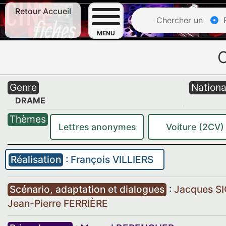
Retour Accueil
Chercher un
F
MENU
Genre
Nationa
DRAME
Thèmes
Lettres anonymes
Voiture (2CV)
Réalisation
:
François VILLIERS
Scénario, adaptation et dialogues
:
Jacques S
Jean-Pierre FERRIÈRE