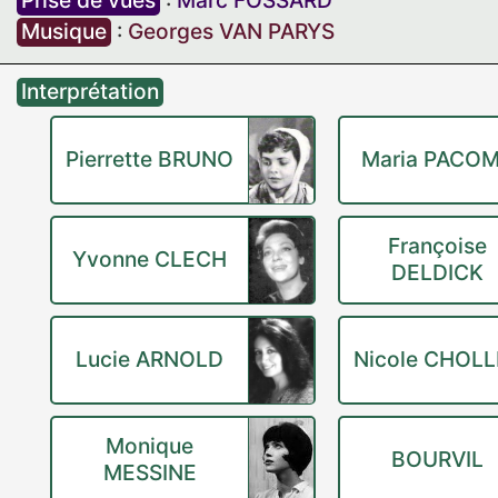
Prise de vues
:
Marc FOSSARD
Musique
:
Georges VAN PARYS
Interprétation
Pierrette BRUNO
Maria PACO
Françoise
Yvonne CLECH
DELDICK
Lucie ARNOLD
Nicole CHOL
Monique
BOURVIL
MESSINE