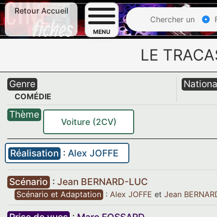
Retour Accueil
Chercher un
F
MENU
LE TRACAS
Genre
Nationa
COMÉDIE
Thème
Voiture (2CV)
Réalisation
:
Alex JOFFE
Scénario
:
Jean BERNARD-LUC
Scénario et Adaptation
:
Alex JOFFE
et
Jean BERNAR