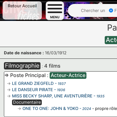
Retour Accueil
Chercher un
F
MENU
Pa
Act
Date de naissance :
16/03/1912
Filmographie
4 films
:
=> Poste Principal :
Acteur-Actrice
LE GRAND ZIEGFELD
-
1937
LE DANSEUR PIRATE
-
1936
MISS BECKY SHARP, UNE AVENTURIÈRE
-
1935
Documentaire
ONE TO ONE: JOHN & YOKO
-
- propre rôle
2024