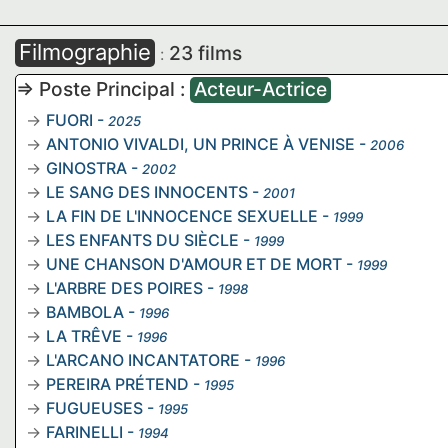
Filmographie
23 films
:
=> Poste Principal :
Acteur-Actrice
FUORI
-
2025
ANTONIO VIVALDI, UN PRINCE À VENISE
-
2006
GINOSTRA
-
2002
LE SANG DES INNOCENTS
-
2001
LA FIN DE L'INNOCENCE SEXUELLE
-
1999
LES ENFANTS DU SIÈCLE
-
1999
UNE CHANSON D'AMOUR ET DE MORT
-
1999
L'ARBRE DES POIRES
-
1998
BAMBOLA
-
1996
LA TRÊVE
-
1996
L'ARCANO INCANTATORE
-
1996
PEREIRA PRÉTEND
-
1995
FUGUEUSES
-
1995
FARINELLI
-
1994