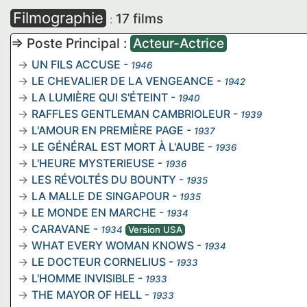
Filmographie
17 films
:
=> Poste Principal :
Acteur-Actrice
UN FILS ACCUSE
-
1946
LE CHEVALIER DE LA VENGEANCE
-
1942
LA LUMIÈRE QUI S'ÉTEINT
-
1940
RAFFLES GENTLEMAN CAMBRIOLEUR
-
1939
L'AMOUR EN PREMIÈRE PAGE
-
1937
LE GÉNÉRAL EST MORT À L'AUBE
-
1936
L'HEURE MYSTERIEUSE
-
1936
LES RÉVOLTÉS DU BOUNTY
-
1935
LA MALLE DE SINGAPOUR
-
1935
LE MONDE EN MARCHE
-
1934
CARAVANE
-
1934
Version USA
WHAT EVERY WOMAN KNOWS
-
1934
LE DOCTEUR CORNELIUS
-
1933
L'HOMME INVISIBLE
-
1933
THE MAYOR OF HELL
-
1933