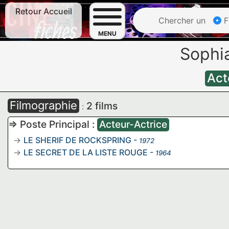
Retour Accueil
Chercher un
F
MENU
Soph
Act
Filmographie
2 films
:
=> Poste Principal :
Acteur-Actrice
LE SHERIF DE ROCKSPRING
-
1972
LE SECRET DE LA LISTE ROUGE
-
1964