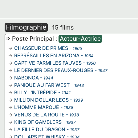
Filmographie
15 films
:
=> Poste Principal :
Acteur-Actrice
CHASSEUR DE PRIMES
-
1965
REPRÉSAILLES EN ARIZONA
-
1964
CAPTIVE PARMI LES FAUVES
-
1950
LE DERNIER DES PEAUX-ROUGES
-
1947
NABONGA
-
1944
PANIQUE AU FAR WEST
-
1943
BILLY L'INTRÉPIDE
-
1941
MILLION DOLLAR LEGS
-
1939
L'HOMME MARQUÉ
-
1938
VENUS DE LA ROUTE
-
1938
KING OF GAMBLERS
-
1937
LA FILLE DU DRAGON
-
1937
DOLLARS ET WHISKY
-
1934