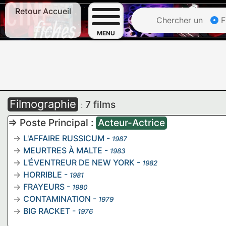
Retour Accueil
Chercher un
F
MENU
Filmographie
7 films
:
=> Poste Principal :
Acteur-Actrice
L'AFFAIRE RUSSICUM
-
1987
MEURTRES À MALTE
-
1983
L'ÉVENTREUR DE NEW YORK
-
1982
HORRIBLE
-
1981
FRAYEURS
-
1980
CONTAMINATION
-
1979
BIG RACKET
-
1976