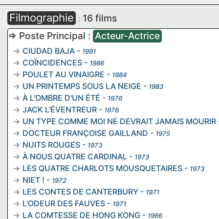
Filmographie
16 films
:
=> Poste Principal :
Acteur-Actrice
CIUDAD BAJA
-
1991
COÏNCIDENCES
-
1986
POULET AU VINAIGRE
-
1984
UN PRINTEMPS SOUS LA NEIGE
-
1983
À L'OMBRE D'UN ÉTÉ
-
1976
JACK L'ÉVENTREUR
-
1976
UN TYPE COMME MOI NE DEVRAIT JAMAIS MOURIR
DOCTEUR FRANÇOISE GAILLAND
-
1975
NUITS ROUGES
-
1973
À NOUS QUATRE CARDINAL
-
1973
LES QUATRE CHARLOTS MOUSQUETAIRES
-
1973
NIET !
-
1972
LES CONTES DE CANTERBURY
-
1971
L'ODEUR DES FAUVES
-
1971
LA COMTESSE DE HONG KONG
-
1966