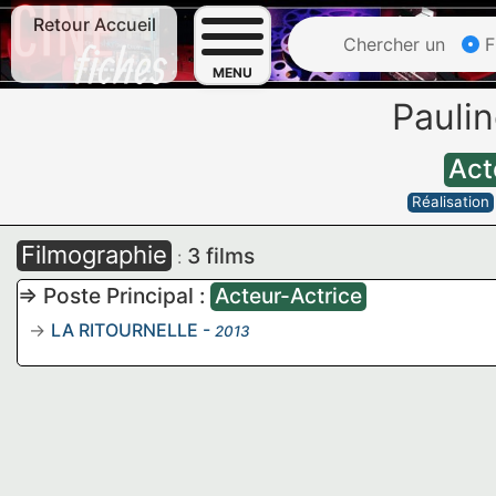
Retour Accueil
Chercher un
F
MENU
Pauli
Act
Réalisation
Filmographie
3 films
:
=> Poste Principal :
Acteur-Actrice
LA RITOURNELLE
-
2013