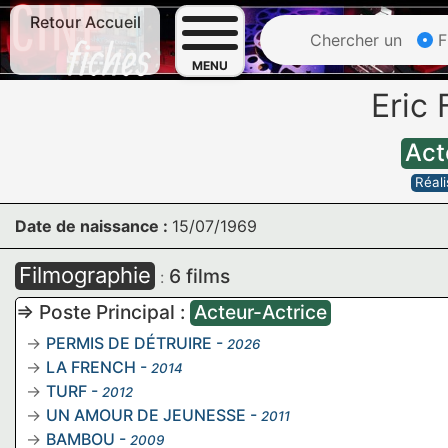
Retour Accueil
Chercher un
F
MENU
Eric
Act
Réali
Date de naissance :
15/07/1969
Filmographie
6 films
:
=> Poste Principal :
Acteur-Actrice
PERMIS DE DÉTRUIRE
-
2026
LA FRENCH
-
2014
TURF
-
2012
UN AMOUR DE JEUNESSE
-
2011
BAMBOU
-
2009