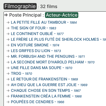
Filmographie
32 films
:
=> Poste Principal :
Acteur-Actrice
LA PETITE FILLE AU TAMBOUR
-
1984
THE SIGN OF FOUR
-
1983
LE CONTINENT OUBLIÉ
-
1977
LE FRÈRE LE PLUS FUTÉ DE SHERLOCK HOLMES
-
19
EN VOITURE SIMONE
-
1974
LES GRIFFES DU LION
-
1973
MR. FORBUSH AND THE PENGUINS
-
1971
LA SECONDE MORT D'HAROLD PELHAM
-
1970
UNE FILLE DANS MA SOUPE
-
1970
TROG
-
1970
LE RETOUR DE FRANKENSTEIN
-
1969
AH DIEU QUE LA GUERRE EST JOLIE
-
1969
CHAQUE CHOSE EN SON TEMPS
-
1967
FRANKENSTEIN CRÉA LA FEMME
-
1966
POUPÉES DE CENDRES
-
1966