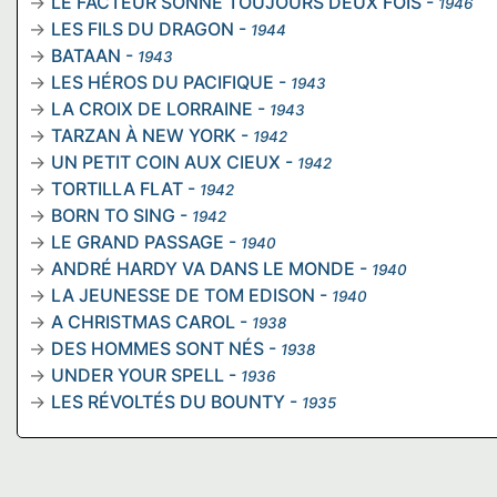
LE FACTEUR SONNE TOUJOURS DEUX FOIS
-
1946
LES FILS DU DRAGON
-
1944
BATAAN
-
1943
LES HÉROS DU PACIFIQUE
-
1943
LA CROIX DE LORRAINE
-
1943
TARZAN À NEW YORK
-
1942
UN PETIT COIN AUX CIEUX
-
1942
TORTILLA FLAT
-
1942
BORN TO SING
-
1942
LE GRAND PASSAGE
-
1940
ANDRÉ HARDY VA DANS LE MONDE
-
1940
LA JEUNESSE DE TOM EDISON
-
1940
A CHRISTMAS CAROL
-
1938
DES HOMMES SONT NÉS
-
1938
UNDER YOUR SPELL
-
1936
LES RÉVOLTÉS DU BOUNTY
-
1935