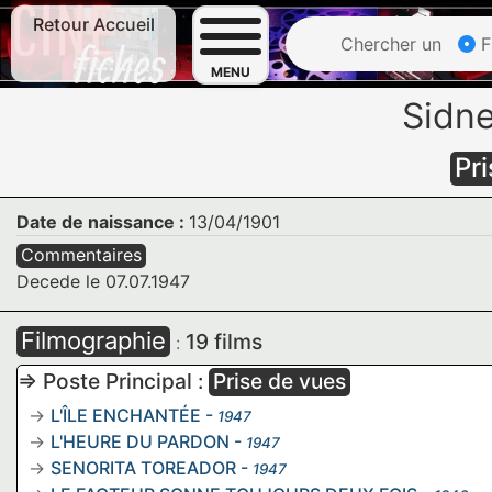
Retour Accueil
Chercher un
F
MENU
Sidn
Pr
Date de naissance :
13/04/1901
Commentaires
Decede le 07.07.1947
Filmographie
19 films
:
=> Poste Principal :
Prise de vues
L'ÎLE ENCHANTÉE
-
1947
L'HEURE DU PARDON
-
1947
SENORITA TOREADOR
-
1947