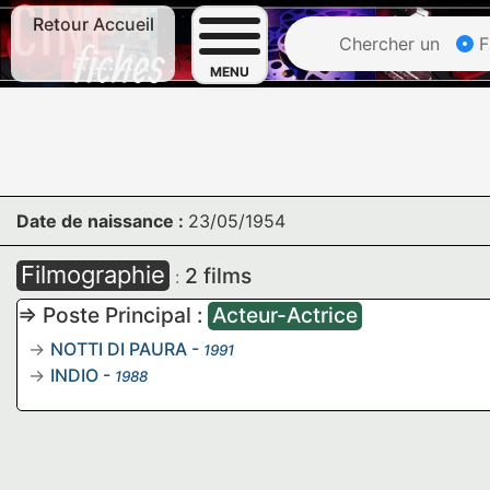
Retour Accueil
Chercher un
F
MENU
Date de naissance :
23/05/1954
Filmographie
2 films
:
=> Poste Principal :
Acteur-Actrice
NOTTI DI PAURA
-
1991
INDIO
-
1988