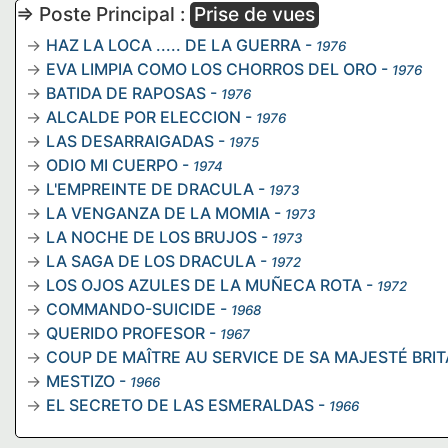
=> Poste Principal :
Prise de vues
HAZ LA LOCA ..... DE LA GUERRA
-
1976
EVA LIMPIA COMO LOS CHORROS DEL ORO
-
1976
BATIDA DE RAPOSAS
-
1976
ALCALDE POR ELECCION
-
1976
LAS DESARRAIGADAS
-
1975
ODIO MI CUERPO
-
1974
L'EMPREINTE DE DRACULA
-
1973
LA VENGANZA DE LA MOMIA
-
1973
LA NOCHE DE LOS BRUJOS
-
1973
LA SAGA DE LOS DRACULA
-
1972
LOS OJOS AZULES DE LA MUÑECA ROTA
-
1972
COMMANDO-SUICIDE
-
1968
QUERIDO PROFESOR
-
1967
COUP DE MAÎTRE AU SERVICE DE SA MAJESTÉ BRI
MESTIZO
-
1966
EL SECRETO DE LAS ESMERALDAS
-
1966