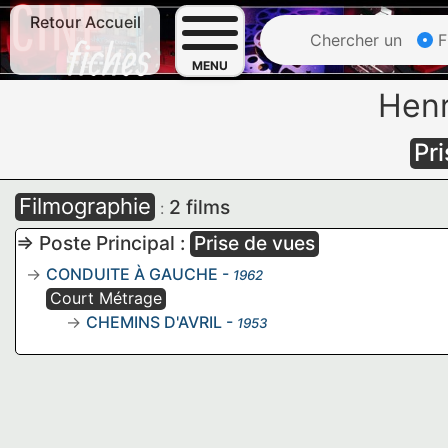
Retour Accueil
Chercher un
F
MENU
Henr
Pr
Filmographie
2 films
:
=> Poste Principal :
Prise de vues
CONDUITE À GAUCHE
-
1962
Court Métrage
CHEMINS D'AVRIL
-
1953