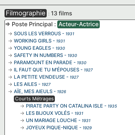
Filmographie
13 films
:
=> Poste Principal :
Acteur-Actrice
SOUS LES VERROUS
-
1931
WORKING GIRLS
-
1931
YOUNG EAGLES
-
1930
SAFETY IN NUMBERS
-
1930
PARAMOUNT EN PARADE
-
1930
IL FAUT QUE TU M'ÉPOUSES
-
1927
LA PETITE VENDEUSE
-
1927
LES AILES
-
1927
AÏE, MES AIEULS
-
1926
Courts Métrages
PIRATE PARTY ON CATALINA ISLE
-
1935
LES BIJOUX VOLÉS
-
1931
UN MARIAGE LOUCHE
-
1931
JOYEUX PIQUE-NIQUE
-
1929