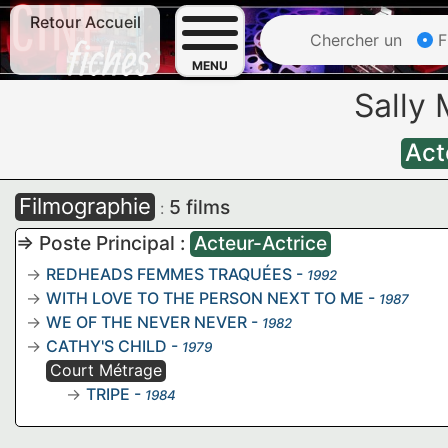
Retour Accueil
Chercher un
F
MENU
Sally
Act
Filmographie
5 films
:
=> Poste Principal :
Acteur-Actrice
REDHEADS FEMMES TRAQUÉES
-
1992
WITH LOVE TO THE PERSON NEXT TO ME
-
1987
WE OF THE NEVER NEVER
-
1982
CATHY'S CHILD
-
1979
Court Métrage
TRIPE
-
1984