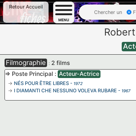
Retour Accueil
Chercher un
F
MENU
Rober
Act
Filmographie
2 films
:
=> Poste Principal :
Acteur-Actrice
NÉS POUR ÊTRE LIBRES
-
1972
I DIAMANTI CHE NESSUNO VOLEVA RUBARE
-
1967