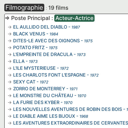
Filmographie
19 films
:
=> Poste Principal :
Acteur-Actrice
EL AULLIDO DEL DIABLO
-
1987
BLACK VENUS
-
1984
DITES-LE AVEC DES OIGNONS
-
1975
POTATO FRITZ
-
1975
L'EMPREINTE DE DRACULA
-
1973
ELLA
-
1973
L'ILE MYSTERIEUSE
-
1972
LES CHARLOTS FONT L'ESPAGNE
-
1972
SEXY CAT
-
1972
ZORRO DE MONTERREY
-
1971
LE MONSTRE DU CHÂTEAU
-
1970
LA FURIE DES KYBER
-
1970
LES NOUVELLES AVENTURES DE ROBIN DES BOIS
-
LE DIABLE AIME LES BIJOUX
-
1968
LES AVENTURES EXTRAORDINAIRES DE CERVANTE