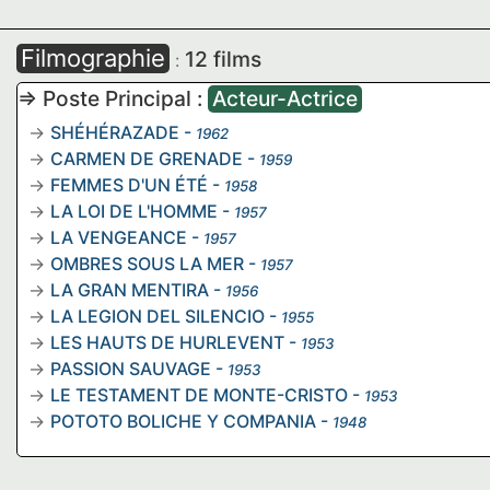
Filmographie
12 films
:
=> Poste Principal :
Acteur-Actrice
SHÉHÉRAZADE
-
1962
CARMEN DE GRENADE
-
1959
FEMMES D'UN ÉTÉ
-
1958
LA LOI DE L'HOMME
-
1957
LA VENGEANCE
-
1957
OMBRES SOUS LA MER
-
1957
LA GRAN MENTIRA
-
1956
LA LEGION DEL SILENCIO
-
1955
LES HAUTS DE HURLEVENT
-
1953
PASSION SAUVAGE
-
1953
LE TESTAMENT DE MONTE-CRISTO
-
1953
POTOTO BOLICHE Y COMPANIA
-
1948