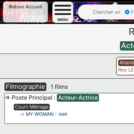
Retour Accueil
Chercher un
F
MENU
R
Act
Atten
Roy L
Filmographie
1 films
:
=> Poste Principal :
Acteur-Actrice
Court Métrage
MY WOMAN
-
1999