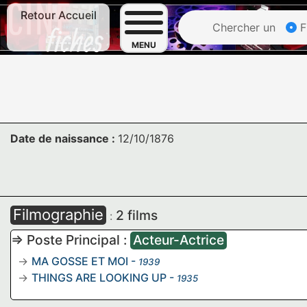
Retour Accueil
Chercher un
F
MENU
Date de naissance :
12/10/1876
Filmographie
2 films
:
=> Poste Principal :
Acteur-Actrice
MA GOSSE ET MOI
-
1939
THINGS ARE LOOKING UP
-
1935