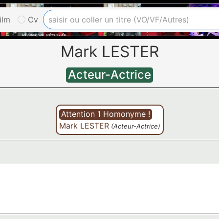
ilm
Cv
Mark LESTER
Acteur-Actrice
Attention 1 Homonyme !
Mark LESTER
(Acteur-Actrice)