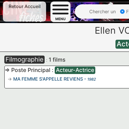
Retour Accueil
Chercher un
F
MENU
Ellen 
Act
Filmographie
1 films
:
=> Poste Principal :
Acteur-Actrice
MA FEMME S'APPELLE REVIENS
-
1982