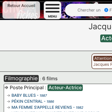
Retour Accueil
Chercher un
F
MENU
Jacqu
Act
Attentio
Jacques 
Filmographie
6 films
:
=> Poste Principal :
Acteur-Actrice
BABY BLUES
-
1987
PÉKIN CENTRAL
-
1986
MA FEMME S'APPELLE REVIENS
-
1982