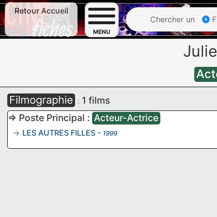
Retour Accueil
Chercher un
F
MENU
Juli
Act
Filmographie
1 films
:
=> Poste Principal :
Acteur-Actrice
LES AUTRES FILLES
-
1999