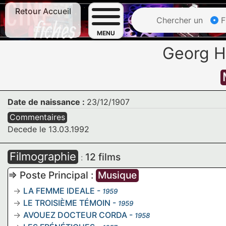
Retour Accueil
Chercher un
F
MENU
Georg 
Date de naissance :
23/12/1907
Commentaires
Decede le 13.03.1992
Filmographie
12 films
:
=> Poste Principal :
Musique
LA FEMME IDEALE
-
1959
LE TROISIÈME TÉMOIN
-
1959
AVOUEZ DOCTEUR CORDA
-
1958