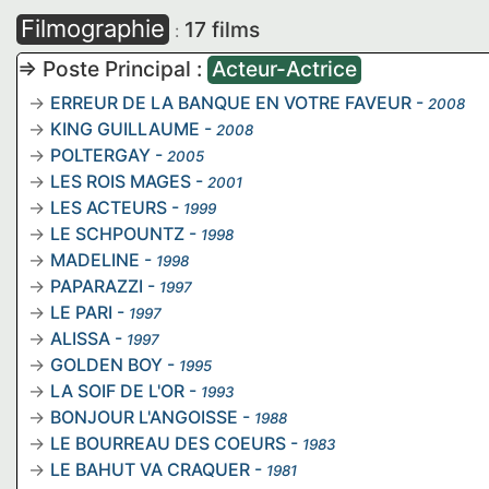
Filmographie
17 films
:
=> Poste Principal :
Acteur-Actrice
ERREUR DE LA BANQUE EN VOTRE FAVEUR
-
2008
KING GUILLAUME
-
2008
POLTERGAY
-
2005
LES ROIS MAGES
-
2001
LES ACTEURS
-
1999
LE SCHPOUNTZ
-
1998
MADELINE
-
1998
PAPARAZZI
-
1997
LE PARI
-
1997
ALISSA
-
1997
GOLDEN BOY
-
1995
LA SOIF DE L'OR
-
1993
BONJOUR L'ANGOISSE
-
1988
LE BOURREAU DES COEURS
-
1983
LE BAHUT VA CRAQUER
-
1981