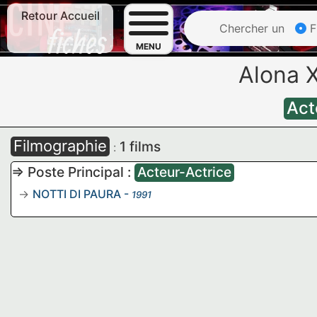
Retour Accueil
Chercher un
F
MENU
Alona
Act
Filmographie
1 films
:
=> Poste Principal :
Acteur-Actrice
NOTTI DI PAURA
-
1991