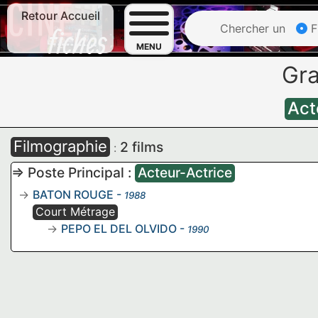
Retour Accueil
Chercher un
F
MENU
Gra
Act
Filmographie
2 films
:
=> Poste Principal :
Acteur-Actrice
BATON ROUGE
-
1988
Court Métrage
PEPO EL DEL OLVIDO
-
1990