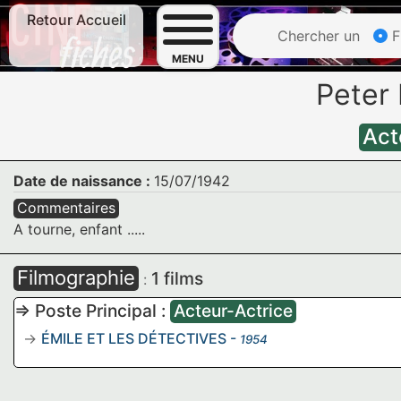
Retour Accueil
Chercher un
F
MENU
Peter
Act
Date de naissance :
15/07/1942
Commentaires
A tourne, enfant .....
Filmographie
1 films
:
=> Poste Principal :
Acteur-Actrice
ÉMILE ET LES DÉTECTIVES
-
1954