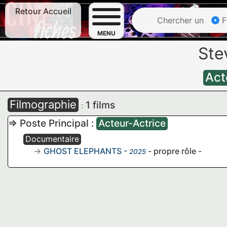
Retour Accueil
Chercher un
F
MENU
Ste
Act
Filmographie
1 films
:
=> Poste Principal :
Acteur-Actrice
Documentaire
GHOST ELEPHANTS
-
- propre rôle -
2025