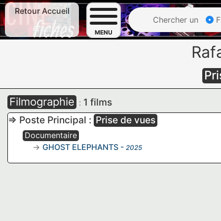
Retour Accueil
Chercher un
F
MENU
Raf
Pr
Filmographie
1 films
:
=> Poste Principal :
Prise de vues
Documentaire
GHOST ELEPHANTS
-
2025