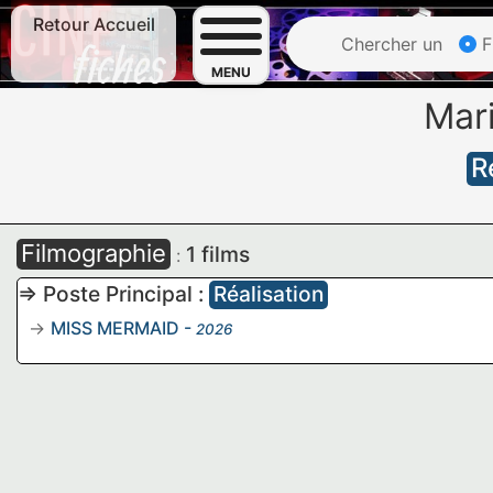
Retour Accueil
Chercher un
F
MENU
Mar
R
Filmographie
1 films
:
=> Poste Principal :
Réalisation
MISS MERMAID
-
2026